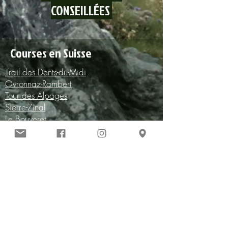
CONSEILLÉES
Courses en Suisse
Trail des Dents-du-Midi
Ovronnaz-Rambert
Tour des Alpages
Sierre-Zinal
Le Bouveret
La Grimpette des Bedjuis
Le Trophé des Combins
Fully-Sorniot
Corrida d’Octodure
Fédération Suisse de Marche
Calendrier des courses
The Web
Collontrek
UTMB