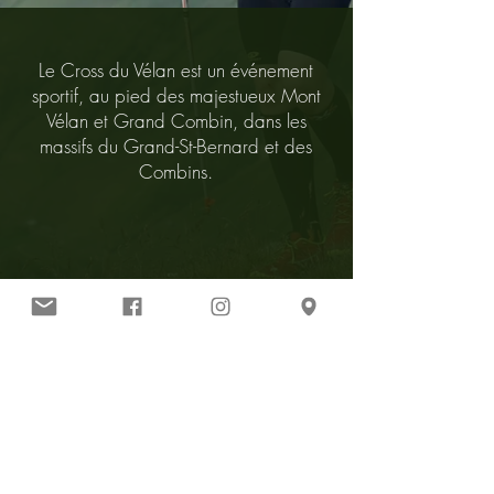
Le Cross du Vélan est un événement
sportif, au pied des majestueux Mont
Vélan et Grand Combin, dans les
massifs du Grand-St-Bernard et des
Combins.