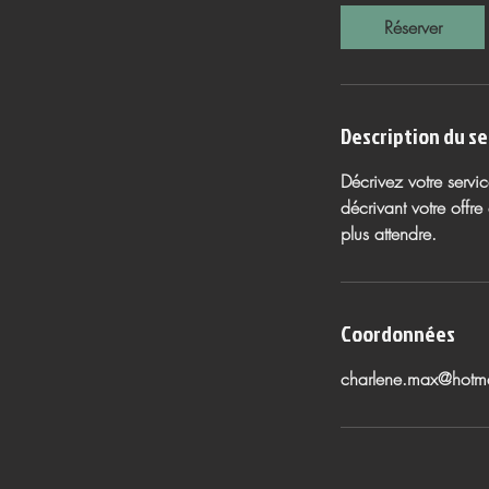
i
Réserver
n
Description du se
Décrivez votre servic
décrivant votre offr
plus attendre.
Coordonnées
charlene.max@hotma