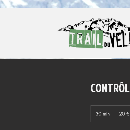
CONTRÔLE
20
euros
30 min
3
20 €
0
m